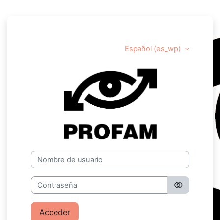
Salta al contenido principal
Español ‎(es_wp)‎
Profam
Nombre de usuario
Contraseña
Acceder